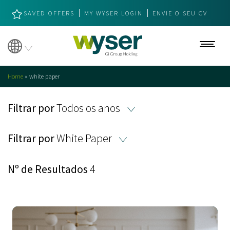
SAVED OFFERS
MY WYSER LOGIN
ENVIE O SEU CV
Sobre Nós
Home
»
white paper
Serviços
Filtrar por
Todos os anos
Executive Search
Filtrar por
White Paper
Assessment & Development
Succession Planning
Nº de Resultados
4
Expertise
Industry