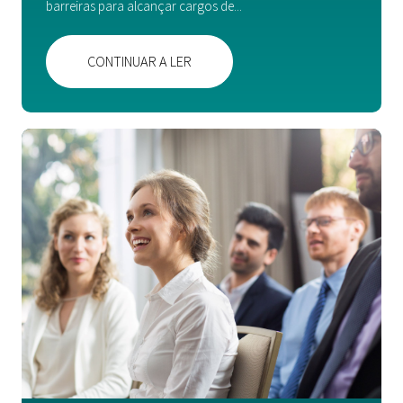
barreiras para alcançar cargos de...
SAVED OFFERS
CONTINUAR A LER
MY WYSER LOGIN
ENVIE O SEU CV
LINKEDIN