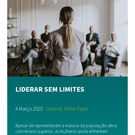
Professional Services
Healthcare
Financial Services
Real Estate & Construction
Consumer & Retail
Energy, Environment & Utilities
Insights
LIDERAR SEM LIMITES
Candidatos
4 Março 2025
- General, White Paper
Contactos
Apesar de representarem a maioria da população ativa
com ensino superior, as mulheres ainda enfrentam